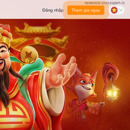
06/08/2026 22:02:23
(
GMT+7
)
Đăng nhập
Tham gia ngay