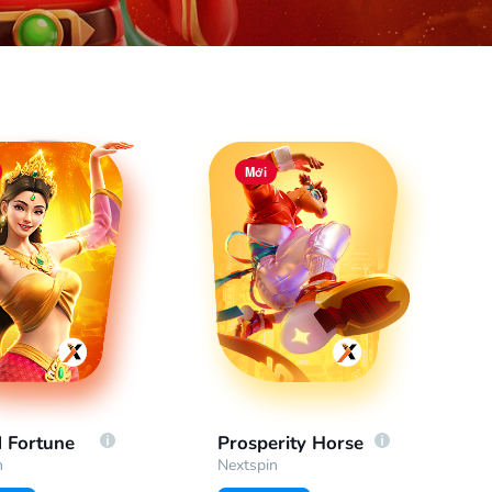
Mới
 Fortune
Prosperity Horse
n
Nextspin