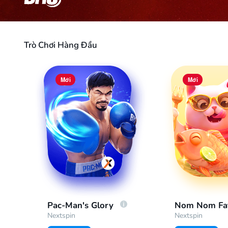
Trò Chơi Hàng Đầu
Mới
Mới
Pac-Man's Glory
Nom Nom Fat
Nextspin
Nextspin