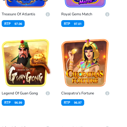
Treasure Of Atlantis
Royal Gems Match
RTP
97.06
RTP
97.01
Legend Of Guan Gong
Cleopatra's Fortune
RTP
96.99
RTP
96.97