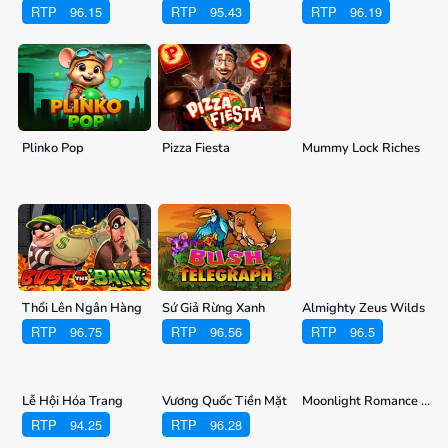
RTP
96.15
RTP
95.43
RTP
96.19
Plinko Pop
Pizza Fiesta
Mummy Lock Riches
Thổi Lên Ngân Hàng
Sứ Giả Rừng Xanh
Almighty Zeus Wilds
RTP
96.75
RTP
96.56
RTP
96.5