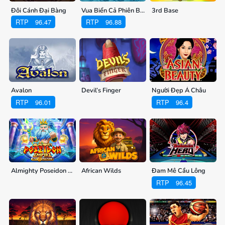
Đôi Cánh Đại Bàng
Vua Biển Cả Phiên Bản Nâng Cao
3rd Base
RTP
96.47
RTP
96.88
Avalon
Devil’s Finger
Người Đẹp Á Châu
RTP
96.01
RTP
96.4
Almighty Poseidon Empire
African Wilds
Đam Mê Cầu Lông
RTP
96.45