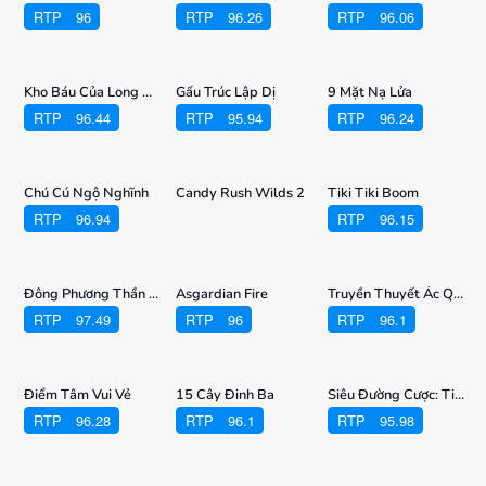
Thời Gian Mùa Mè
Sugar Craze Bonanza
Vượt Ngục May Mắn
RTP
96.1
RTP
96.1
RTP
96.89
Trò Chơi Săn Bắn
Rome: Chiến Đấu Vì Vàng
Rạp Xiếc Kì Diệu
RTP
95.87
RTP
96.1
RTP
96.36
Sấm Sét 2
Sấm Sét
Vượt Ngục Phiên Bản Ultra
RTP
96.65
RTP
96.1
RTP
96.73
Sát Thủ Mặt Trăng
Fire And Roses Jolly Joker
Cung Điện Kho Báu
RTP
96.08
RTP
96.01
RTP
96.95
Siêu Đường Cược: Shamrock Holmes
Dragons Loot Link&Win 4Tune
Gods & Pyramids Power Combo
RTP
96.44
RTP
96.24
RTP
96.86