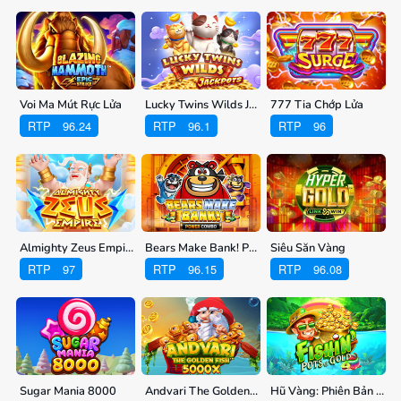
Voi Ma Mút Rực Lửa
Lucky Twins Wilds Jackpots
777 Tia Chớp Lửa
RTP
96.24
RTP
96.1
RTP
96
Almighty Zeus Empire
Bears Make Bank! Power Combo
Siêu Săn Vàng
RTP
97
RTP
96.15
RTP
96.08
Sugar Mania 8000
Andvari The Golden Fish
Hũ Vàng: Phiên Bản Săn Cá