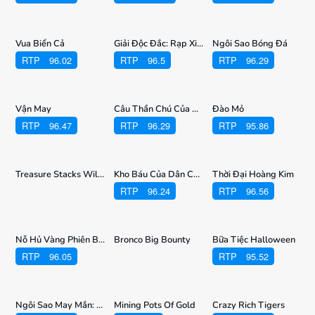
Sấm Sét Hoang Dã
Siêu Vòng Quay: 9 Mặt Nạ Lửa
Siêu Đường Cược: 4 Viên Kim Cương Xanh
RTP
96.1
RTP
96.49
RTP
96.4
Ngôi Sao Bóng Bầu Dục Phiên Bản Nâng Cao
Kho Báu Rồng
Chú Gà May Mắn
RTP
96.88
RTP
96.02
RTP
96.19
Múa Rồng
Huyền Thoại Về Oz
Chú Mèo Kì Lạ
RTP
97.49
RTP
96.11
RTP
96.33