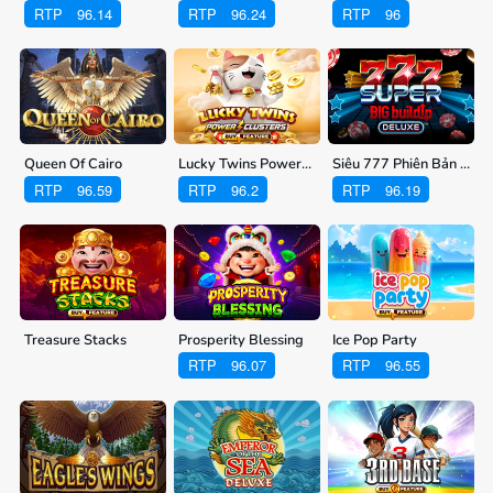
RTP
96.14
RTP
96.24
RTP
96
Queen Of Cairo
Lucky Twins PowerClusters
Siêu 777 Phiên Bản Nâng Cao
RTP
96.59
RTP
96.2
RTP
96.19
Treasure Stacks
Prosperity Blessing
Ice Pop Party
RTP
96.07
RTP
96.55